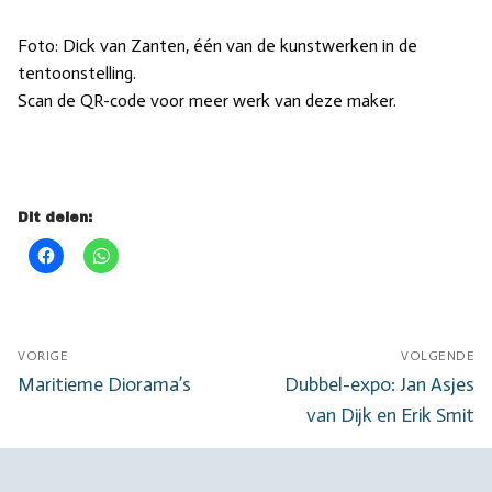
Foto: Dick van Zanten, één van de kunstwerken in de
tentoonstelling.
Scan de QR-code voor meer werk van deze maker.
Dit delen:
Bericht
VORIGE
VOLGENDE
navigatie
Vorig
Volgend
Maritieme Diorama’s
Dubbel-expo: Jan Asjes
bericht:
bericht:
van Dijk en Erik Smit