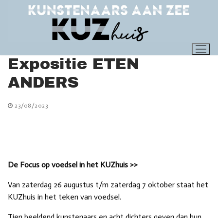
Ga
naar
de
inhoud
Expositie ETEN
ANDERS
23/08/2023
De Focus op voedsel in het KUZhuis >>
Van zaterdag 26 augustus t/m zaterdag 7 oktober staat het
KUZhuis in het teken van voedsel.
Tien beeldend kunstenaars en acht dichters geven dan hun