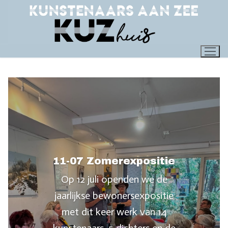
Ga
naar
de
inhoud
11-07 Zomerexpositie
Op 12 juli openden we de
jaarlijkse bewonersexpositie
met dit keer werk van 14
kunstenaars, 5 dichters en de