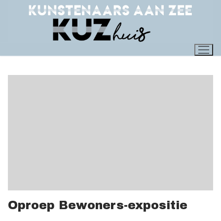
Ga
naar
de
inhoud
Oproep Bewoners-expositie