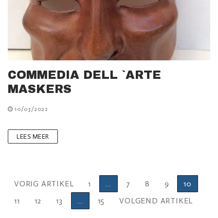
COMMEDIA DELL `ARTE
MASKERS
10/03/2022
LEES MEER
Berichten
VORIG ARTIKEL
1
…
7
8
9
10
paginering
11
12
13
…
15
VOLGEND ARTIKEL