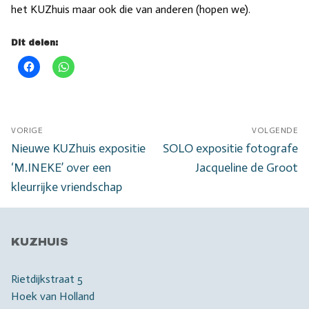
het KUZhuis maar ook die van anderen (hopen we).
Dit delen:
Bericht
VORIGE
VOLGENDE
navigatie
Vorig
Volgend
Nieuwe KUZhuis expositie
SOLO expositie fotografe
bericht:
bericht:
‘M.INEKE’ over een
Jacqueline de Groot
kleurrijke vriendschap
KUZHUIS
Rietdijkstraat 5
Hoek van Holland