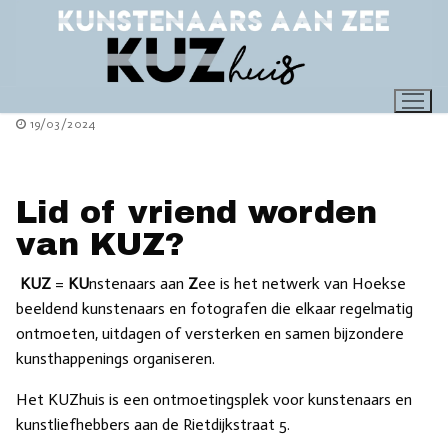
Ga
naar
de
inhoud
19/03/2024
Lid of vriend worden
van KUZ?
KUZ
=
KU
nstenaars aan
Z
ee is het netwerk van Hoekse
beeldend kunstenaars en fotografen die elkaar regelmatig
ontmoeten, uitdagen of versterken en samen bijzondere
kunsthappenings organiseren.
Het KUZhuis is een ontmoetingsplek voor kunstenaars en
kunstliefhebbers aan de Rietdijkstraat 5.