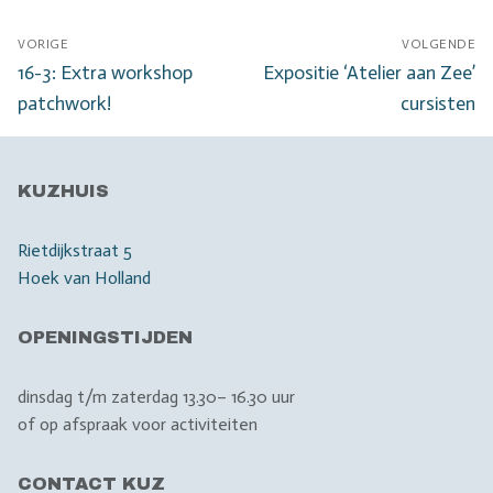
Bericht
VORIGE
VOLGENDE
navigatie
Vorig
Volgend
16-3: Extra workshop
Expositie ‘Atelier aan Zee’
bericht:
bericht:
patchwork!
cursisten
KUZHUIS
Rietdijkstraat 5
Hoek van Holland
OPENINGSTIJDEN
dinsdag t/m zaterdag 13.30– 16.30 uur
of op afspraak voor activiteiten
CONTACT KUZ