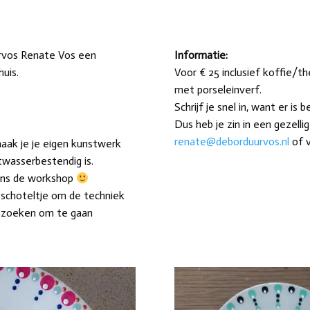
rvos Renate Vos een
Informatie:
uis.
Voor € 25 inclusief koffie/t
met porseleinverf.
Schrijf je snel in, want er is 
Dus heb je zin in een gezelli
renate@deborduurvos.nl
of v
aak je je eigen kunstwerk
twasserbestendig is.
jdens de workshop
 schoteltje om de techniek
uitzoeken om te gaan