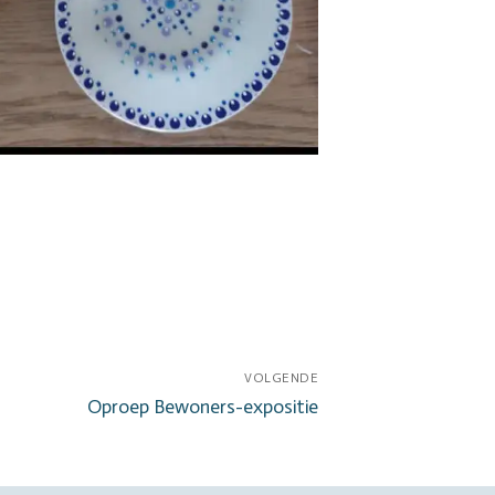
VOLGENDE
Volgend
Oproep Bewoners-expositie
bericht: