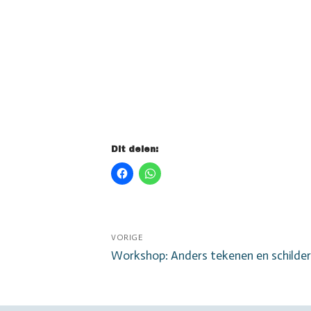
Dit delen:
Bericht
VORIGE
Vorig
Workshop: Anders tekenen en schilde
navigatie
bericht: