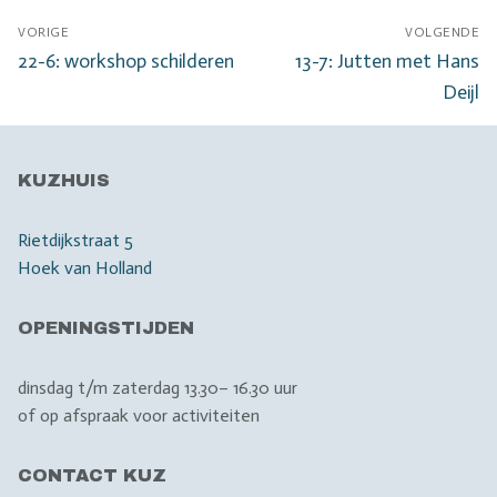
Bericht
VORIGE
VOLGENDE
navigatie
Vorig
Volgend
22-6: workshop schilderen
13-7: Jutten met Hans
bericht:
bericht:
Deijl
KUZHUIS
Rietdijkstraat 5
Hoek van Holland
OPENINGSTIJDEN
dinsdag t/m zaterdag 13.30– 16.30 uur
of op afspraak voor activiteiten
CONTACT KUZ