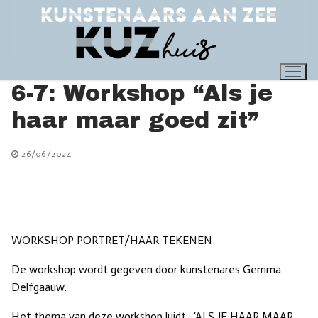
Ga
naar
de
inhoud
6-7: Workshop “Als je
haar maar goed zit”
26/06/2024
WORKSHOP PORTRET/HAAR TEKENEN
De workshop wordt gegeven door kunstenares Gemma
Delfgaauw.
Het thema van deze workshop luidt : ‘ALS JE HAAR MAAR