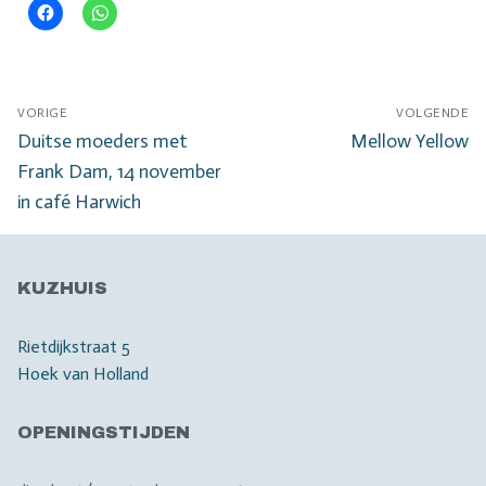
Bericht
VORIGE
VOLGENDE
navigatie
Vorig
Volgend
Duitse moeders met
Mellow Yellow
bericht:
bericht:
Frank Dam, 14 november
in café Harwich
KUZHUIS
Rietdijkstraat 5
Hoek van Holland
OPENINGSTIJDEN