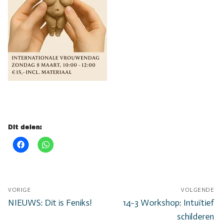
Dit delen:
Bericht
VORIGE
VOLGENDE
navigatie
Vorig
Volgend
NIEUWS: Dit is Feniks!
14-3 Workshop: Intuïtief
bericht:
bericht:
schilderen