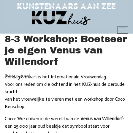
Ga
naar
de
inhoud
8-3 Workshop: Boetseer
je eigen Venus van
Willendorf
06/02/2026
Zondag 8 maart is het Internationale Vrouwendag.
Voor ons reden om die ochtend in het KUZ-huis de oeroude
kracht
van het vrouwelijke te vieren met een workshop door Coco
Benschop.
Coco: ‘We duiken in de wereld van de
Venus van Willendorf
:
een 25.000 jaar oud beeldje dat symbool staat voor