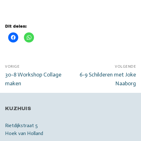
Dit delen:
Bericht
VORIGE
VOLGENDE
navigatie
Vorig
Volgend
30-8 Workshop Collage
6-9 Schilderen met Joke
bericht:
bericht:
maken
Naaborg
KUZHUIS
Rietdijkstraat 5
Hoek van Holland