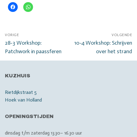
Bericht
VORIGE
VOLGENDE
navigatie
Vorig
Volgend
28-3 Workshop:
10-4 Workshop: Schrijven
bericht:
bericht:
Patchwork in paassferen
over het strand
KUZHUIS
Rietdijkstraat 5
Hoek van Holland
OPENINGSTIJDEN
dinsdag t/m zaterdag 13.30– 16.30 uur