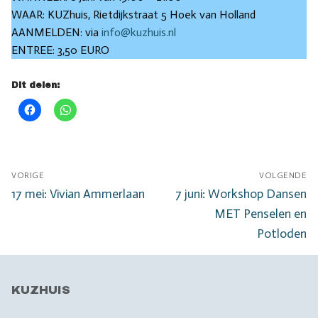
WAAR: KUZhuis, Rietdijkstraat 5 Hoek van Holland
AANMELDEN: via
info@kuzhuis.nl
ENTREE: 3,50 EURO
Dit delen:
Bericht
VORIGE
VOLGENDE
navigatie
Vorig
Volgend
17 mei: Vivian Ammerlaan
7 juni: Workshop Dansen
bericht:
bericht:
MET Penselen en
Potloden
KUZHUIS