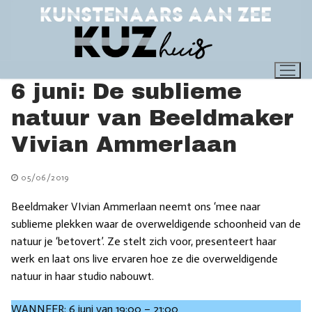
Ga
naar
de
inhoud
6 juni: De sublieme
natuur van Beeldmaker
Vivian Ammerlaan
05/06/2019
Beeldmaker VIvian Ammerlaan neemt ons ‘mee naar
sublieme plekken waar de overweldigende schoonheid van de
natuur je ‘betovert’. Ze stelt zich voor, presenteert haar
werk en laat ons live ervaren hoe ze die overweldigende
natuur in haar studio nabouwt.
WANNEER: 6 juni van 19:00 – 21:00