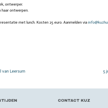
ek, ontwerper.
van haar ontwerpen.
 presentatie met lunch. Kosten 25 euro. Aanmelden via
info@kuzhui
Vo
l van Leersum
5 
ber
STIJDEN
CONTACT KUZ