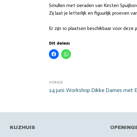
Smullen met sieraden van Kirsten Spuijbor
Zij laat je letterlijk en figuurlijk proeven 
Er zijn 10 plaatsen beschikbaar voor deze
Dit delen:
Bericht
VORIGE
Vorig
24 juni: Workshop Dikke Dames met E
navigatie
bericht:
KUZHUIS
OPENING