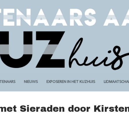
STENAARS
NIEUWS
EXPOSEREN IN HET KUZHUIS
LIDMAATSCHA
 met Sieraden door Kirste