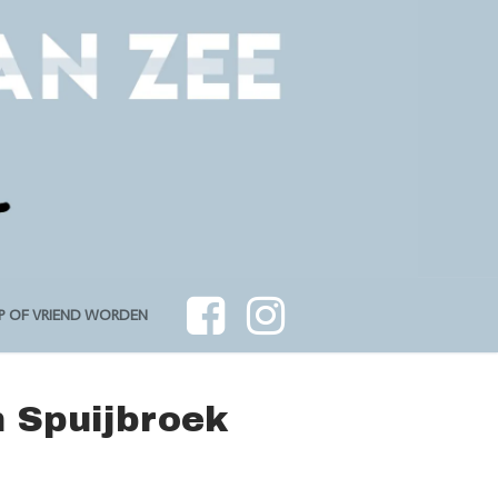
P OF VRIEND WORDEN
n Spuijbroek