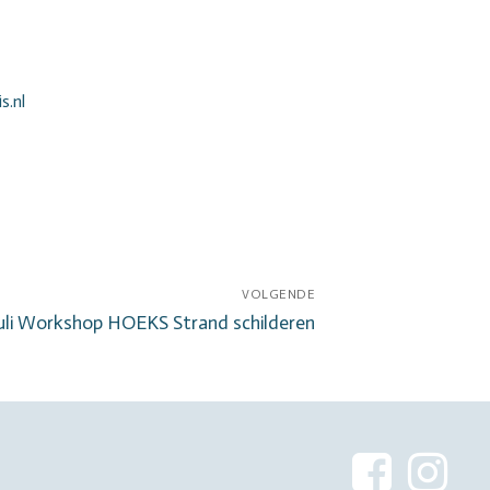
s.nl
VOLGENDE
lgend
juli Workshop HOEKS Strand schilderen
icht: