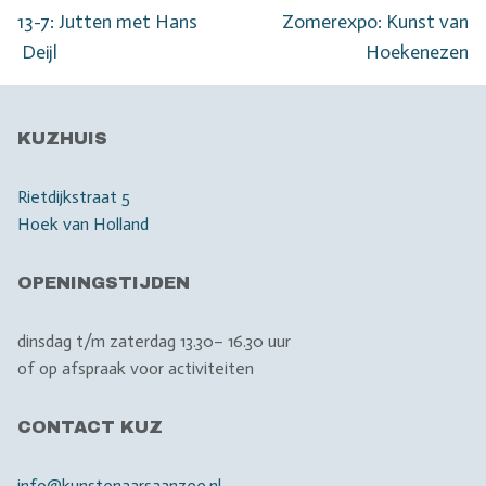
navigatie
Vorig
Volgend
13-7: Jutten met Hans
Zomerexpo: Kunst van
bericht:
bericht:
Deijl
Hoekenezen
KUZHUIS
Rietdijkstraat 5
Hoek van Holland
OPENINGSTIJDEN
dinsdag t/m zaterdag 13.30– 16.30 uur
of op afspraak voor activiteiten
CONTACT KUZ
info@kunstenaarsaanzee.nl