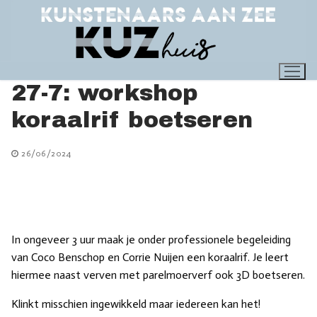
Ga
naar
de
inhoud
27-7: workshop
koraalrif boetseren
26/06/2024
In ongeveer 3 uur maak je onder professionele begeleiding
van Coco Benschop en Corrie Nuijen een koraalrif. Je leert
hiermee naast verven met parelmoerverf ook 3D boetseren.
Klinkt misschien ingewikkeld maar iedereen kan het!