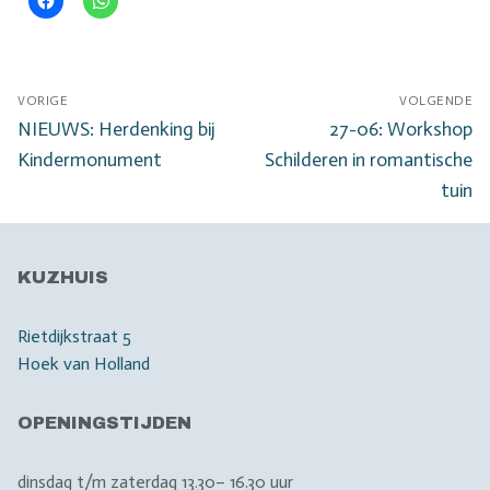
Bericht
VORIGE
VOLGENDE
navigatie
Vorig
Volgend
NIEUWS: Herdenking bij
27-06: Workshop
bericht:
bericht:
Kindermonument
Schilderen in romantische
tuin
KUZHUIS
Rietdijkstraat 5
Hoek van Holland
OPENINGSTIJDEN
dinsdag t/m zaterdag 13.30– 16.30 uur