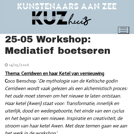
Ga
naar
de
inhoud
25-05 Workshop:
Mediatief boetseren
14/05/2026
Thema: Cerridwen en haar Ketel van vernieuwing
C
oco Benschop: ‘
De mythologie van de Keltische godin
Cerridwen wordt vaak gelezen als een alchemistisch proces:
het oude moet sterven om het nieuwe te laten ontstaan.
Haar ketel (Awen) staat voor: Transformatie, innerlijk en
uiterlijk, dood en wedergeboorte, het einde van een cyclus
en het begin van een nieuwe. Inspiratie en creativiteit, de
stroom van haar ketel Awen. Met deze termen gaan we aan
het werk in de workshop.
‘