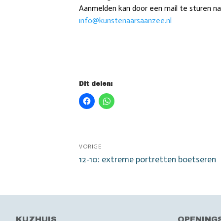
Aanmelden kan door een mail te sturen na
info@kunstenaarsaanzee.nl
Dit delen:
Bericht
VORIGE
Vorig
12-10: extreme portretten boetseren
navigatie
bericht:
KUZHUIS
OPENING