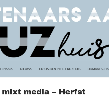
STENAARS
NIEUWS
EXPOSEREN IN HET KUZHUIS
LIDMAATSCHA
 mixt media – Herfst