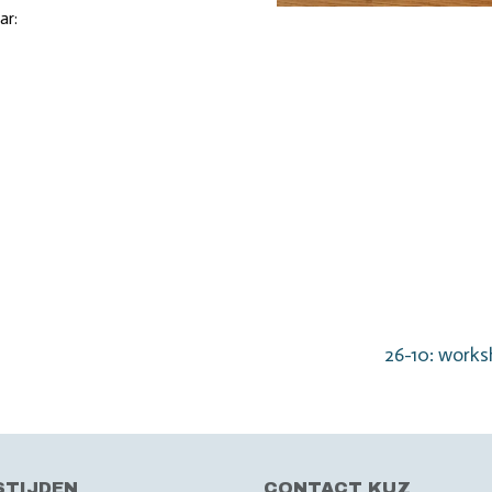
ar:
Volgend
26-10: works
bericht:
STIJDEN
CONTACT KUZ