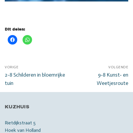
Dit delen:
Bericht
VORIGE
VOLGENDE
navigatie
Vorig
Volgend
2-8 Schilderen in bloemrijke
9-8 Kunst- en
bericht:
bericht:
tuin
Weetjesroute
KUZHUIS
Rietdijkstraat 5
Hoek van Holland