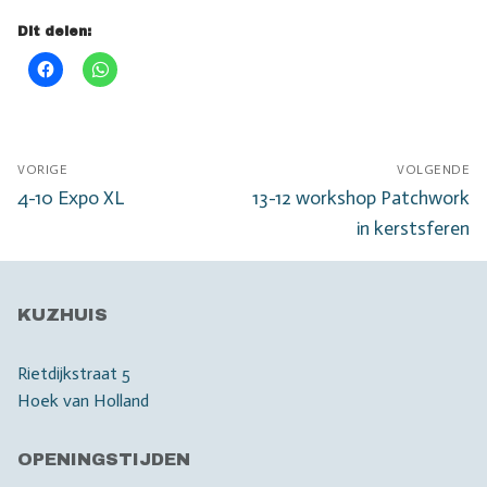
Dit delen:
Bericht
VORIGE
VOLGENDE
navigatie
Vorig
Volgend
4-10 Expo XL
13-12 workshop Patchwork
bericht:
bericht:
in kerstsferen
KUZHUIS
Rietdijkstraat 5
Hoek van Holland
OPENINGSTIJDEN